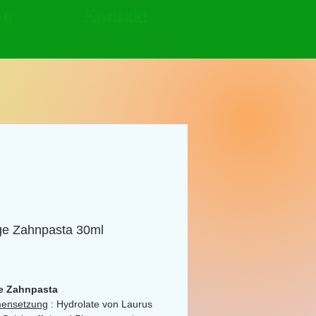
en
Kontakt
ge Zahnpasta 30ml
Preis
e Zahnpasta
ensetzung
:
Hydrolate
von Laurus