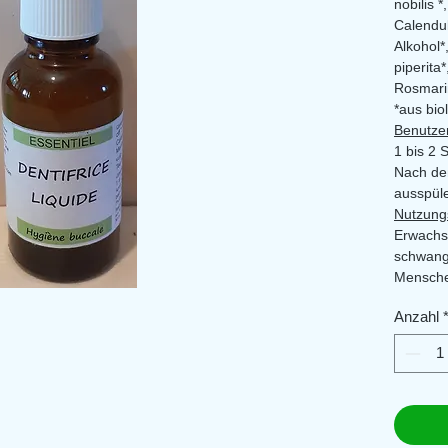
nobilis *
Calendul
Alkohol*
piperita
Rosmarin
*aus bi
Benutze
1 bis 2 
Nach de
ausspül
Nutzung
Erwachs
schwang
Menschen
in getö
Anzahl