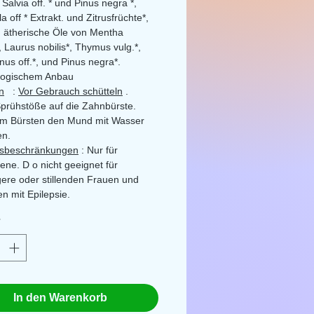
, Salvia off. * und Pinus negra *,
a off *
Extrakt.
und Zitrusfrüchte*,
,
ätherische Öle
von Mentha
*, Laurus nobilis*, Thymus vulg.*,
us off.*, und Pinus negra*.
ologischem Anbau
n
:
Vor Gebrauch schütteln
.
Sprühstöße auf die Zahnbürste.
m Bürsten den Mund mit Wasser
en.
sbeschränkungen
: Nur für
ene. D
o nicht geeignet für
ere oder stillenden Frauen und
 mit Epilepsie.
nter Glasflasche mit 30 ml Spray
*
In den Warenkorb