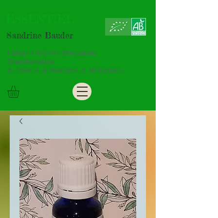
ESSENTIEL
Sandrine Bauder
Culture Cueillette Distillation
Transformation
de Plantes Aromatiques et Médicinales