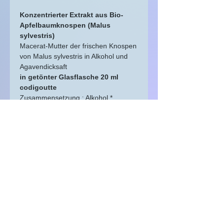
Konzentrierter Extrakt aus Bio-
Apfelbaumknospen (Malus
sylvestris)
Macerat-Mutter der frischen Knospen
von Malus sylvestris in Alkohol und
Agavendicksaft
in getönter Glasflasche 20 ml
codigoutte
Zusammensetzung
: Alkohol *,
Agavensirup *, Malus sylvestris
Knospen *
*aus biologischem Anbau
Nutzungstipps:
5 bis 15 Tropfen pro Tag in etwas
Wasser, in kleinen Schlucken trinken.
Herkunftslot, Quercy, Okzitanien,
Frankreich
Gemmotherapie.
Nahrungsergänzungsmittel als Teil
einer abwechslungsreichen und
ESSENTIEL