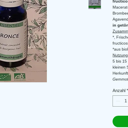
fructic
Macerat-
Brombeer
Agavend
in getö
Zusamm
*, Frisc
fructico
*aus bi
Nutzungs
5 bis 15
kleinen 
Herkunft
Gemmoth
Nahrungs
Anzahl
abwechs
Ernähru
Lebensw
von klei
gesundh
sich bit
Reichwei