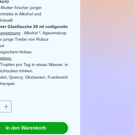
osus)
Mutter frischer junger
triebe in Alkohol und
icksaft
nter Glasflasche 20 ml codigoutte
ensetzung
: Alkohol *, Agavensirup
he junge Triebe von Rubus
sus
ologischem Anbau
tipps:
 Tropfen pro Tag in etwas Wasser, in
Schlucken trinken.
slot, Quercy, Okzitanien, Frankreich
erapie.
ergänzungsmittel als Teil einer
*
lungsreichen und ausgewogenen
ng und einer gesunden
eise. Außerhalb der Reichweite
nen Kindern aufbewahren. Bei
eitlichen Problemen wenden Sie
In den Warenkorb
te an Ihren Arzt.. Außerhalb der
te von kleinen Kindern