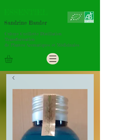
ESSENTIEL
Sandrine Bauder
Culture Cueillette Distillation
Transformation
de Plantes Aromatiques et Médicinales