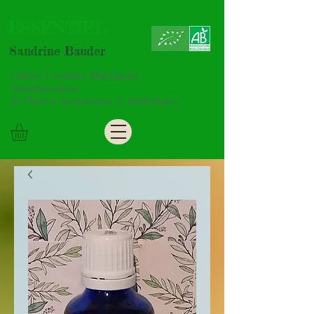
ESSENTIEL
Sandrine Bauder
Culture Cueillette Distillation
Transformation
de Plantes Aromatiques et Médicinales