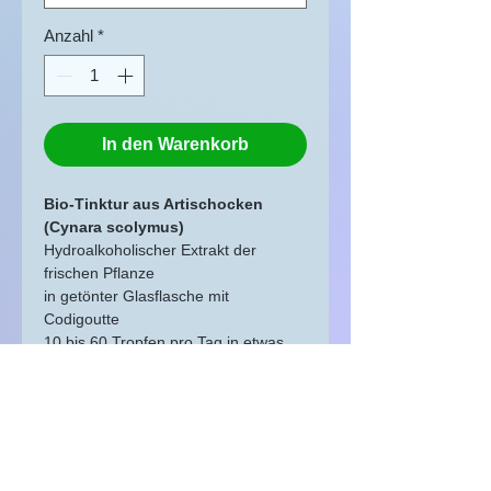
Anzahl
*
In den Warenkorb
Bio-Tinktur aus Artischocken
(Cynara scolymus)
Hydroalkoholischer Extrakt der
frischen Pflanze
in getönter Glasflasche mit
Codigoutte
10 bis 60 Tropfen pro Tag in etwas
Wasser
Origin Lot, Okzitanien, Frankreich
Nahrungsergänzungsmittel als Teil
einer abwechslungsreichen und
ausgewogenen Ernährung und einer
gesunden Lebensweise. Nicht