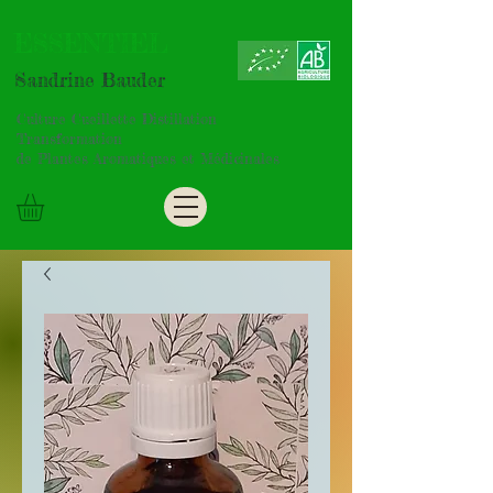
ESSENTIEL
Sandrine Bauder
Culture Cueillette Distillation
Transformation
de Plantes Aromatiques et Médicinales