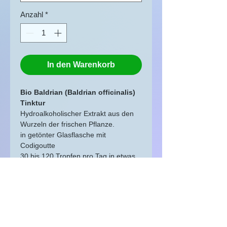
Anzahl
*
In den Warenkorb
Bio Baldrian (Baldrian officinalis)
Tinktur
Hydroalkoholischer Extrakt aus den
Wurzeln der frischen Pflanze.
in getönter Glasflasche mit
Codigoutte
30 bis 120 Tropfen pro Tag in etwas
Wasser
Origin Lot, Okzitanien, Frankreich
Nahrungsergänzungsmittel als Teil
einer abwechslungsreichen und
ausgewogenen Ernährung und einer
gesunden Lebensweise. Nicht